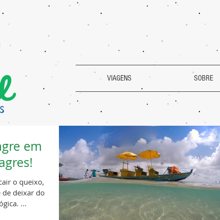
VIAGENS
SOBRE
agre em
agres!
cair o queixo,
 de deixar do
gica. ...