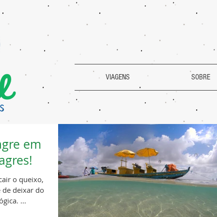
VIAGENS
SOBRE
agre em
agres!
cair o queixo,
 de deixar do
gica. ...